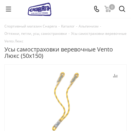
0
Спортивный магазин Снаряга
-
Каталог
-
Альпинизм
-
Оттяжки, петли, усы, самостраховки
-
Усы самостраховки веревочные
Vento Люкс
Усы самостраховки веревочные Vento
Люкс (50х150)