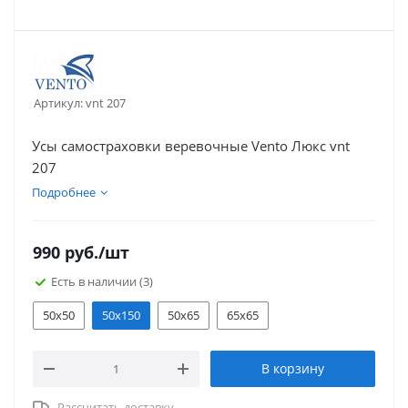
Артикул:
vnt 207
Усы самостраховки веревочные Vento Люкс vnt
207
Подробнее
990
руб.
/шт
Есть в наличии
(3)
50х50
50х150
50х65
65х65
В корзину
Рассчитать доставку