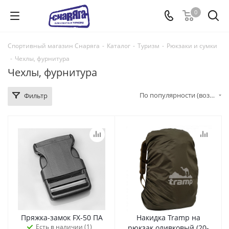
0
Спортивный магазин Снаряга
-
Каталог
-
Туризм
-
Рюкзаки и сумки
-
Чехлы, фурнитура
Чехлы, фурнитура
По популярности (возрастание)
Фильтр
Пряжка-замок FX-50 ПА
Накидка Tramp на
Есть в наличии (1)
рюкзак оливковый (20-