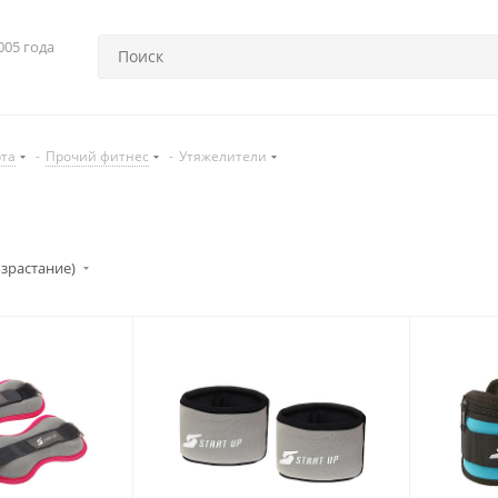
005 года
рта
-
Прочий фитнес
-
Утяжелители
озрастание)