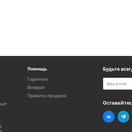
Помощь
Будьте всег
Гарантия
Возврат
Правила продажи
Оставайтес
кат
и
у
х