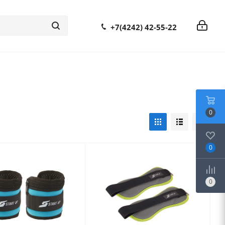
+7(4242) 42-55-22
0
0
0