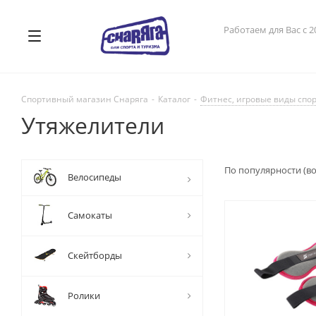
Работаем для Вас с 2
Спортивный магазин Снаряга
-
Каталог
-
Фитнес, игровые виды спо
Утяжелители
По популярности (в
Велосипеды
Самокаты
Скейтборды
Ролики