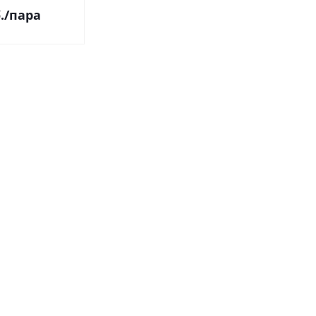
.
/пара