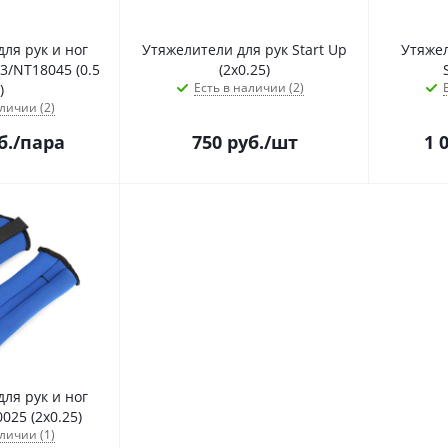
ля рук и ног
Утяжелители для рук Start Up
Утяжел
3/NT18045 (0.5
(2х0.25)
Есть в наличии (2)
)
личии (2)
б.
/пара
750
руб.
/шт
1 
ля рук и ног
025 (2х0.25)
личии (1)