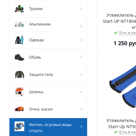
Туризм
Утяжелитель д
Start UP NT1804
Альпинизм
кг
Есть в на
Одежда
1 250
ру
Обувь
Защита тела
Шлемы
Очки, маски
Утяжелитель д
Фитнес, игровые виды
Start Up NT50
спорта
Есть в на