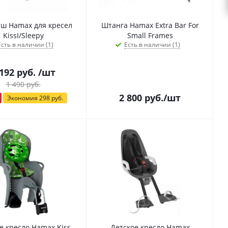
ш Hamax для кресел
Штанга Hamax Extra Bar For
KissI/Sleepy
Small Frames
Есть в наличии (1)
Есть в наличии (1)
 192
руб.
/шт
1 490
руб.
2 800
руб.
/шт
Экономия
298
руб.
е кресло Hamax Kiss
Детское кресло Hamax