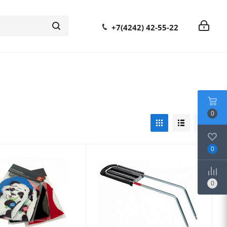
+7(4242) 42-55-22
0
0
0