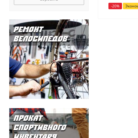
-
20
%
Эконо