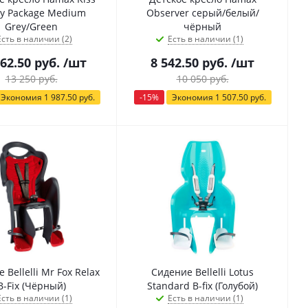
ty Package Medium
Observer серый/белый/
Grey/Green
чёрный
Есть в наличии (2)
Есть в наличии (1)
262.50
руб.
/шт
8 542.50
руб.
/шт
13 250
руб.
10 050
руб.
Экономия
1 987.50
руб.
-
15
%
Экономия
1 507.50
руб.
 Bellelli Mr Fox Relax
Сидение Bellelli Lotus
B-Fix (Чёрный)
Standard B-fix (Голубой)
Есть в наличии (1)
Есть в наличии (1)