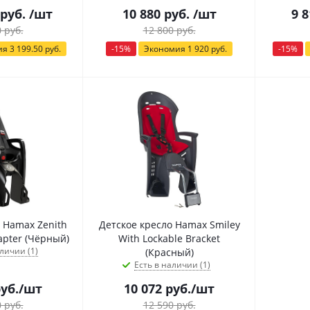
руб.
/шт
10 880
руб.
/шт
9 8
0
руб.
12 800
руб.
ия
3 199.50
руб.
-
15
%
Экономия
1 920
руб.
-
15
%
 Hamax Zenith
Детское кресло Hamax Smiley
With Carrier Adapter (Чёрный)
With Lockable Bracket
личии (1)
(Красный)
Есть в наличии (1)
уб.
/шт
10 072
руб.
/шт
0
руб.
12 590
руб.