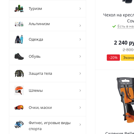
Туризм
Чехол на крес
Cov
Альпинизм
Есть в на
Одежда
2 240
ру
2 800
Обувь
-
20
%
Экон
Защита тела
Шлемы
Очки, маски
Фитнес, игровые виды
спорта
Сидение Bellel