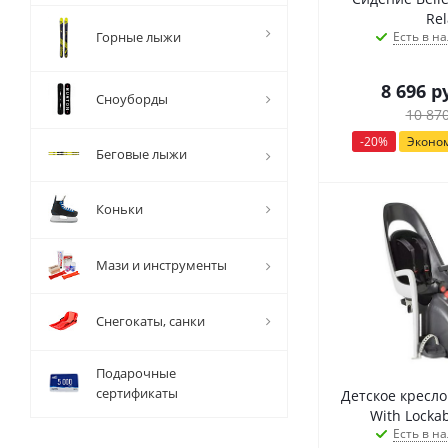
Rel
Горные лыжи
Есть в на
8 696
ру
Сноуборды
10 87
-
20
%
Эконо
Беговые лыжи
Коньки
Мази и инструменты
Снегокаты, санки
Подарочные
сертификаты
Детское кресло
With Lockab
Есть в на