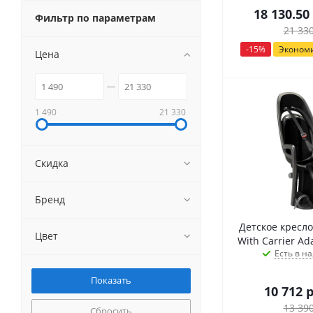
18 130.50
Фильтр по параметрам
21 33
-
15
%
Эконом
Цена
1 490
21 330
Скидка
Бренд
Детское кресло
Цвет
Есть в на
10 712
р
13 39
Сбросить