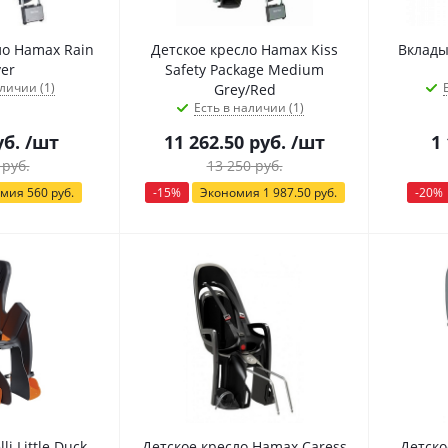
ло Hamax Rain
Детское кресло Hamax Kiss
Вклады
er
Safety Package Medium
личии (1)
Grey/Red
Есть в наличии (1)
б.
/шт
11 262.50
руб.
/шт
1
руб.
13 250
руб.
омия
560
руб.
-
15
%
Экономия
1 987.50
руб.
-
20
%
li Little Duck
Детское кресло Hamax Caress
Детско