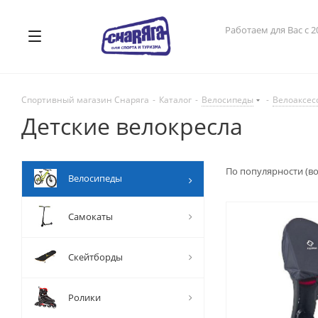
Работаем для Вас с 2
Спортивный магазин Снаряга
-
Каталог
-
Велосипеды
-
Велоаксес
Детские велокресла
По популярности (в
Велосипеды
Самокаты
Скейтборды
Ролики