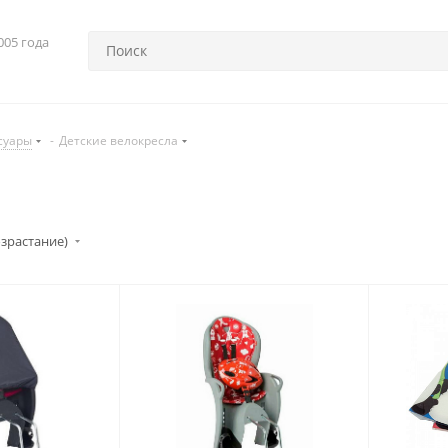
005 года
суары
-
Детские велокресла
озрастание)