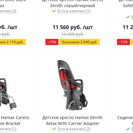
ax
Zenith серый/черный
Safe
личии (2)
Есть в наличии (1)
б.
/шт
11 560
руб.
/шт
11 
0
руб.
13 600
руб.
мия
2 174
руб.
-
15
%
Экономия
2 040
руб.
-
15
%
 Hamax Caress
Детское кресло Hamax Zenith
Сидение
le Bracket
Relax With Carrier Adapter
личии (1)
Есть в наличии (2)