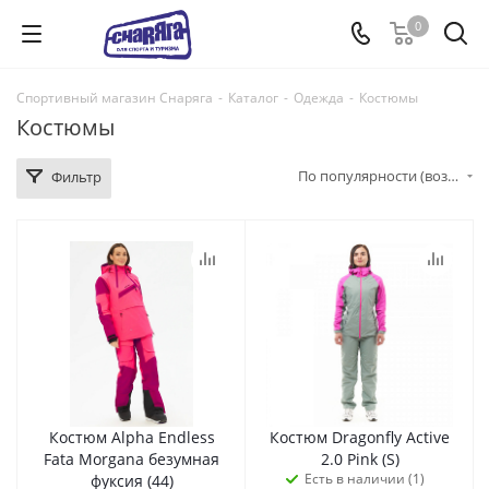
0
Спортивный магазин Снаряга
-
Каталог
-
Одежда
-
Костюмы
Костюмы
По популярности (возрастание)
Фильтр
Костюм Alpha Endless
Костюм Dragonfly Active
Fata Morgana безумная
2.0 Pink (S)
Есть в наличии (1)
фуксия (44)