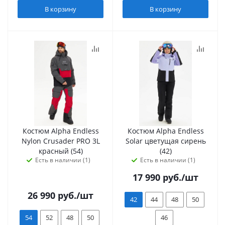
В корзину
В корзину
Костюм Alpha Endless
Костюм Alpha Endless
Nylon Crusader PRO 3L
Solar цветущая сирень
красный (54)
(42)
Есть в наличии (1)
Есть в наличии (1)
17 990
руб.
/шт
26 990
руб.
/шт
42
44
48
50
54
52
48
50
46