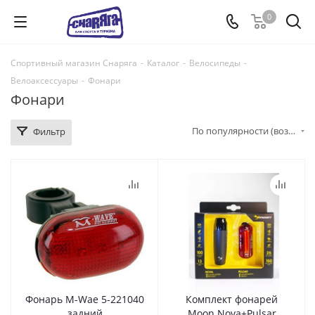
0
Спортивный магазин Снаряга
-
Каталог
-
Велосипеды
-
Велоаксессуары
-
Фонари
Фонари
По популярности (возрастание)
Фильтр
Фонарь M-Wae 5-221040
Комплект фонарей
задний
Moon Nova+Pulsar