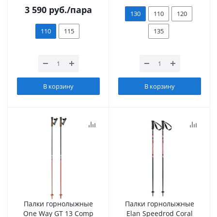
3 590
руб.
/пара
130
110
120
110
115
135
В корзину
В корзину
Палки горнолыжные
Палки горнолыжные
One Way GT 13 Comp
Elan Speedrod Coral