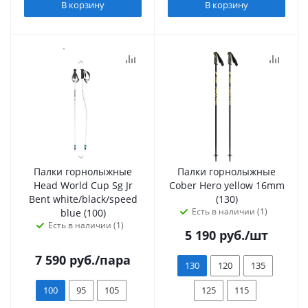
В корзину
В корзину
Палки горнолыжные
Палки горнолыжные
Head World Cup Sg Jr
Cober Hero yellow 16mm
Bent white/black/speed
(130)
Есть в наличии (1)
blue (100)
Есть в наличии (1)
5 190
руб.
/шт
7 590
руб.
/пара
130
120
135
100
95
105
125
115