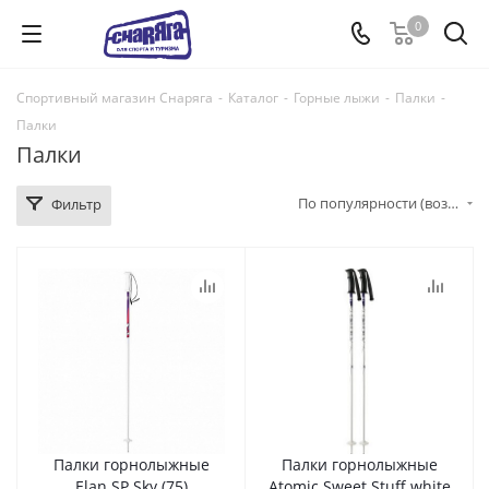
0
Спортивный магазин Снаряга
-
Каталог
-
Горные лыжи
-
Палки
-
Палки
Палки
По популярности (возрастание)
Фильтр
Палки горнолыжные
Палки горнолыжные
Elan SP Sky (75)
Atomic Sweet Stuff white