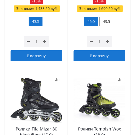
-
15
%
-
15
%
Экономия
1 438.50
руб.
Экономия
1 690.50
руб.
43.5
45.0
43.5
В корзину
В корзину
Ролики Fila Mizar 80
Ролики Tempish Wox
black/lime (45.0)
(38.0)