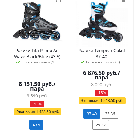
Ролики Fila Primo Air
Ролики Tempish Gokid
Wave Black/Blue (43.5)
(37-40)
Есть в наличии (1)
Есть в наличии (3)
6 876.50
руб.
/
пара
8 151.50
руб.
/
8 090
руб.
пара
-
15
%
9 590
руб.
Экономия
1 213.50
руб.
-
15
%
Экономия
1 438.50
руб.
37-40
33-36
43.5
29-32