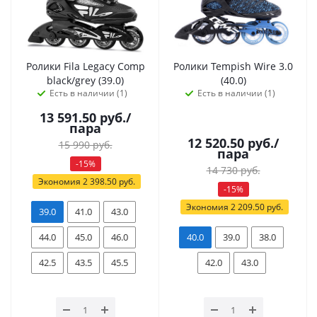
Ролики Fila Legacy Comp
Ролики Tempish Wire 3.0
black/grey (39.0)
(40.0)
Есть в наличии (1)
Есть в наличии (1)
13 591.50
руб.
/
пара
12 520.50
руб.
/
15 990
руб.
пара
-
15
%
14 730
руб.
Экономия
2 398.50
руб.
-
15
%
Экономия
2 209.50
руб.
39.0
41.0
43.0
44.0
45.0
46.0
40.0
39.0
38.0
42.5
43.5
45.5
42.0
43.0