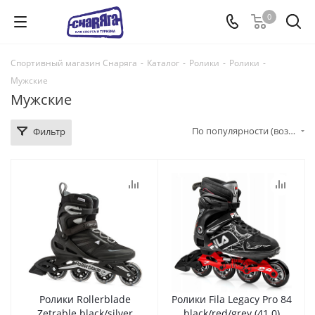
0
Спортивный магазин Снаряга
-
Каталог
-
Ролики
-
Ролики
-
Мужские
Мужские
По популярности (возрастание)
Фильтр
Ролики Rollerblade
Ролики Fila Legacy Pro 84
Zetrable black/silver
black/red/grey (41.0)