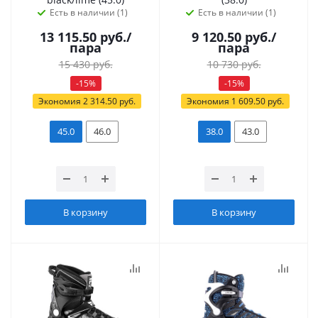
Есть в наличии (1)
Есть в наличии (1)
13 115.50
руб.
/
9 120.50
руб.
/
пара
пара
15 430
руб.
10 730
руб.
-
15
%
-
15
%
Экономия
2 314.50
руб.
Экономия
1 609.50
руб.
45.0
46.0
38.0
43.0
В корзину
В корзину