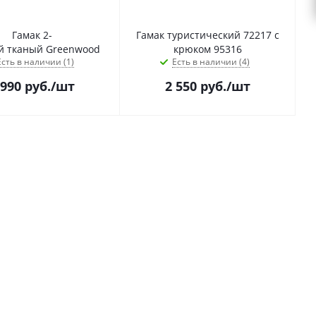
Гамак 2-
Гамак туристический 72217 с
й тканый Greenwood
крюком 95316
Есть в наличии (1)
Есть в наличии (4)
 990
руб.
/шт
2 550
руб.
/шт