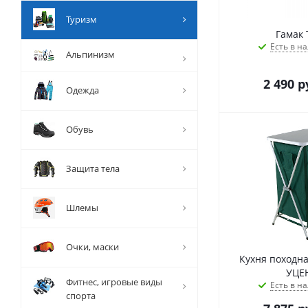
Туризм
Гамак 
Есть в на
Альпинизм
2 490
р
Одежда
Обувь
Защита тела
Шлемы
Очки, маски
Кухня походна
УЦЕ
Фитнес, игровые виды
Есть в на
спорта