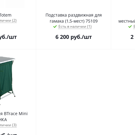
Totem
Подставка раздвижная для
личии (2)
гамака (1,5-мест) 75109
местны
Есть в наличии (1)
уб.
/шт
6 200
руб.
/шт
2
я BTrace Mini
НКА
личии (3)