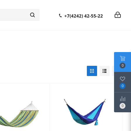
+7(4242) 42-55-22
0
0
0