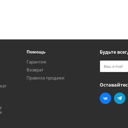
Помощь
Будьте всег
Гарантия
Возврат
Правила продажи
Оставайтес
кат
и
у
х