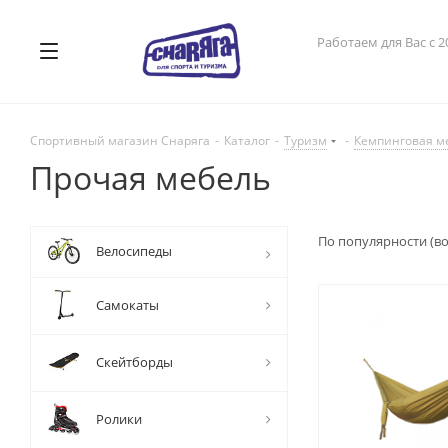
Работаем для Вас с 2
Спортивный магазин Снаряга
-
Каталог
-
Туризм
-
Кемпинговая м
Прочая мебель
По популярности (в
Велосипеды
Самокаты
Скейтборды
Ролики