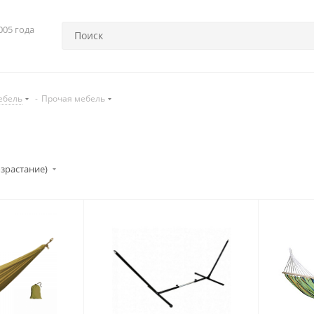
005 года
ебель
-
Прочая мебель
озрастание)