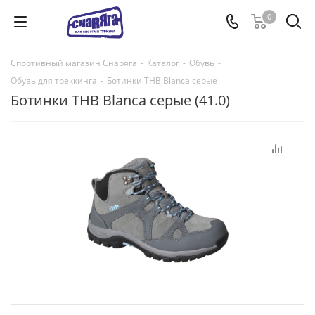
0
Спортивный магазин Снаряга
-
Каталог
-
Обувь
-
Обувь для треккинга
-
Ботинки ТНВ Blanca серые
Ботинки ТНВ Blanca серые (41.0)