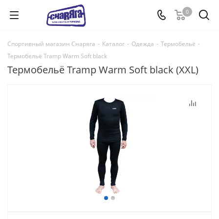
0
Спортивный магазин Снаряга
-
Каталог
-
Одежда
-
Термобельё
-
Термобельё Tramp Warm Soft black
Термобельё Tramp Warm Soft black (XXL)