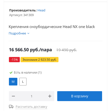
Производитель:
Head
Артикул:
341309
Крепления сноубордические Head NX one black
Подробнее
16 566.50
руб.
/пара
19 490
руб.
-
15
%
Экономия
2 923.50
руб.
Есть в наличии
(1)
M
L
В корзину
Рассчитать доставку