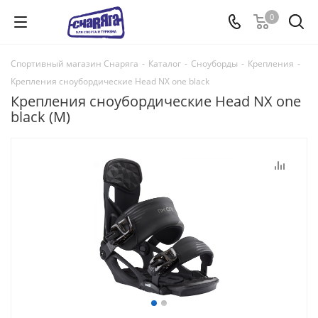
0
Спортивный магазин Снаряга
-
Каталог
-
Сноуборды
-
Крепления
-
Крепления сноубордические Head NX one black
Крепления сноубордические Head NX one
black (M)