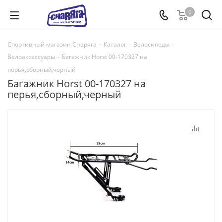
0
Спортивный магазин Снаряга
-
Каталог
-
Велосипеды
-
Велоаксессуары
-
Багажник Horst 00-170327 на
перья,сборный,черный
Багажник Horst 00-170327 на
перья,сборный,черный