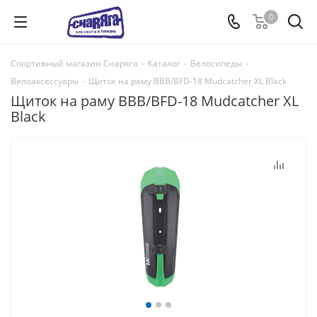
0
Спортивный магазин Снаряга
-
Каталог
-
Велосипеды
-
Велоаксессуары
-
Щиток на раму BBB/BFD-18 Mudcatcher XL Black
Щиток на раму BBB/BFD-18 Mudcatcher XL
Black