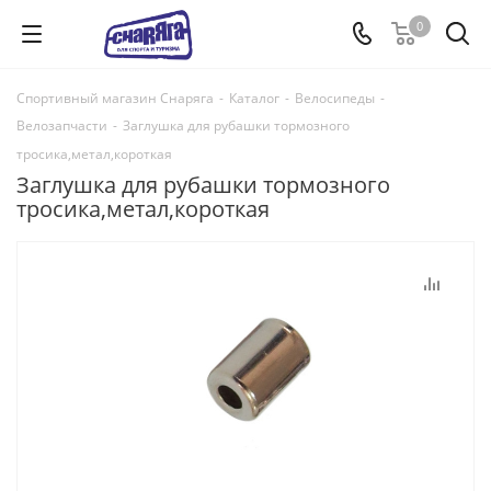
0
Спортивный магазин Снаряга
-
Каталог
-
Велосипеды
-
Велозапчасти
-
Заглушка для рубашки тормозного
тросика,метал,короткая
Заглушка для рубашки тормозного
тросика,метал,короткая