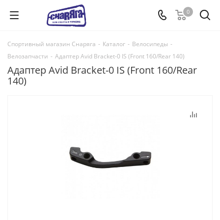
0
Спортивный магазин Снаряга
-
Каталог
-
Велосипеды
-
Велозапчасти
-
Адаптер Avid Bracket-0 IS (Front 160/Rear 140)
Адаптер Avid Bracket-0 IS (Front 160/Rear
140)