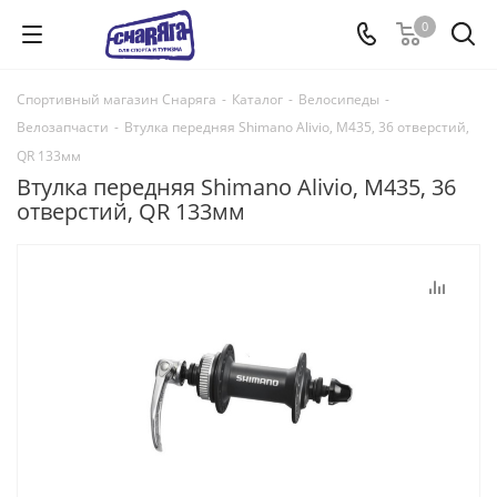
0
Спортивный магазин Снаряга
-
Каталог
-
Велосипеды
-
Велозапчасти
-
Втулка передняя Shimano Alivio, M435, 36 отверстий,
QR 133мм
Втулка передняя Shimano Alivio, M435, 36
отверстий, QR 133мм