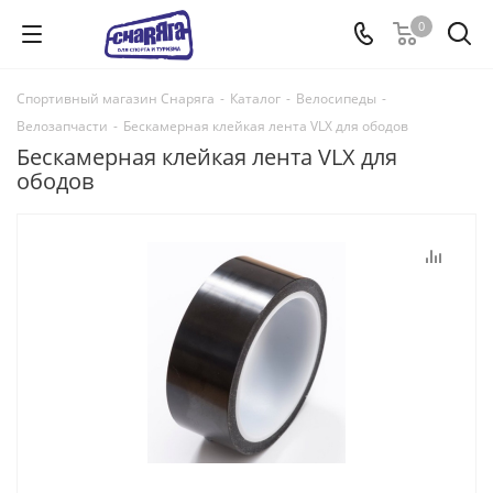
0
Спортивный магазин Снаряга
-
Каталог
-
Велосипеды
-
Велозапчасти
-
Бескамерная клейкая лента VLX для ободов
Бескамерная клейкая лента VLX для
ободов