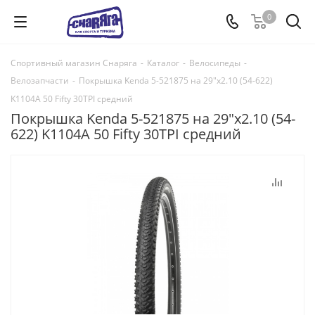
0
Спортивный магазин Снаряга
-
Каталог
-
Велосипеды
-
Велозапчасти
-
Покрышка Kenda 5-521875 на 29"х2.10 (54-622)
K1104A 50 Fifty 30TPI средний
Покрышка Kenda 5-521875 на 29"х2.10 (54-
622) K1104A 50 Fifty 30TPI средний