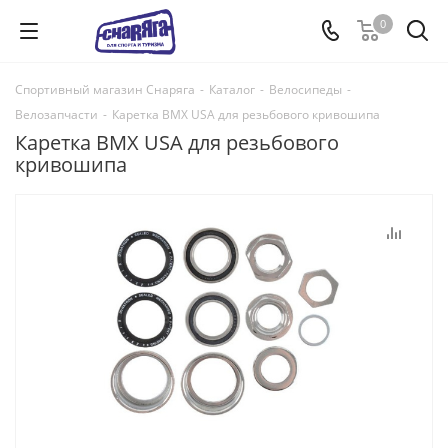
0
Спортивный магазин Снаряга
-
Каталог
-
Велосипеды
-
Велозапчасти
-
Каретка BMX USA для резьбового кривошипа
Каретка BMX USA для резьбового
кривошипа