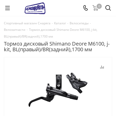
0
Спортивный магазин Снаряга
-
Каталог
-
Велосипеды
-
Велозапчасти
-
Тормоз дисковый Shimano Deore M6100, j-kit,
BL(правый)/BR(задний),1700 мм
Тормоз дисковый Shimano Deore M6100, j-
kit, BL(правый)/BR(задний),1700 мм