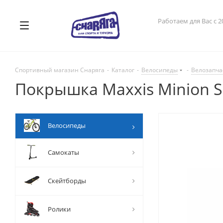
Работаем для Вас с 2
Спортивный магазин Снаряга
-
Каталог
-
Велосипеды
-
Велозапча
Покрышка Maxxis Minion SS
Велосипеды
Самокаты
Скейтборды
Ролики