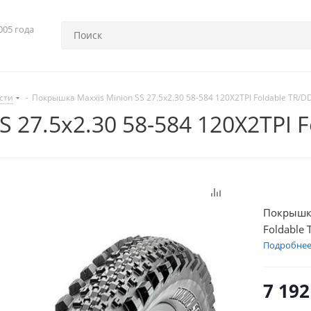
005 года
сти
-
Покрышка Maxxis Minion SS 27.5x2.30 58-584 120X2TPI Foldable TR/D
 27.5x2.30 58-584 120X2TPI F
Покрышка
Foldable
Подробне
7 192