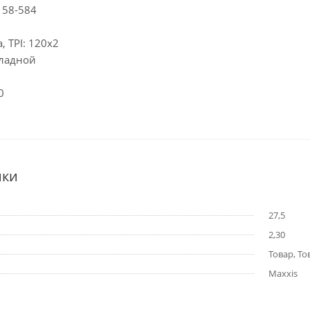
 58-584
, TPI: 120х2
кладной
0
ики
27,5
2,30
Товар, То
Maxxis