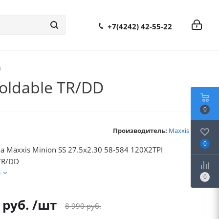
+7(4242) 42-55-22
D
oldable TR/DD
0
Производитель:
Maxxis
0
 Maxxis Minion SS 27.5x2.30 58-584 120X2TPI
 TR/DD
е
0
руб.
/шт
8 990
руб.