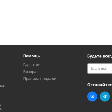
Помощь
Будьте всег
Гарантия
Возврат
Правила продажи
Оставайтес
кат
и
у
х