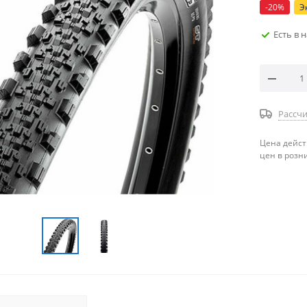
-
20
%
Э
Есть в 
Рассчи
Цена дейст
цен в розн