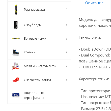
Описание
Горные лыжи
Модель для эндур
Сноуборды
коротких, накло
Технологии:
Беговые лыжи
- DoubleDown (DD
Коньки
- Dual Compound:
повышенное сцеп
Мази и инструменты
- TUBELESS READY
Характеристики:
Снегокаты, санки
- Тип протектора
Подарочные
- Назначение: МТ
сертификаты
- Тип покрышки: 
- Размер: 27.5x2.