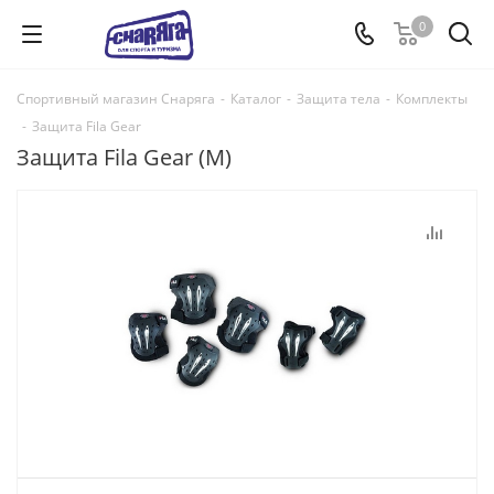
0
Спортивный магазин Снаряга
-
Каталог
-
Защита тела
-
Комплекты
-
Защита Fila Gear
Защита Fila Gear (M)