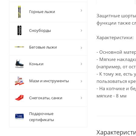
Горные лыжи
Защитные шорты 
функции также с
Сноуборды
Характеристики:
Беговые лыжи
- Основной матер
- Мягкие накладк
Коньки
(например, от ос
- К тому же, ест
Мази и инструменты
пользоваться к
- На копчике и б
мягкие - 8 мм
Снегокаты, санки
Подарочные
сертификаты
Характерист