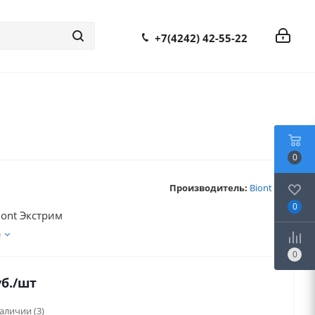
+7(4242) 42-55-22
0
Производитель:
Biont
0
ont Экстрим
е
0
б.
/шт
наличии
(3)