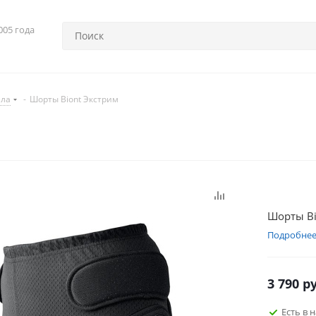
005 года
ела
-
Шорты Biont Экстрим
Шорты Bi
Подробне
3 790
ру
Есть в 