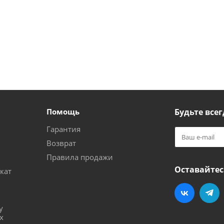
Помощь
Будьте всег
Гарантия
Возврат
Правила продажи
Оставайтес
кат
и
у
х