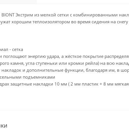
BIONT Экстрим из мелкой сетки с комбинированными накл
лужат хорошим теплоизолятором во время сидения на снег
иал - сетка
и поглощают энергию удара, а жёсткое покрытие распределя
трого камня, угла ступеньки или кромки рейла) на всю накла
ь у накладок и дополнительные функции, благодаря им, в шор
ресельными подъемниками
едрах защитные накладки 10 мм ( 2 мм пластик + 8 мм мягк
ики