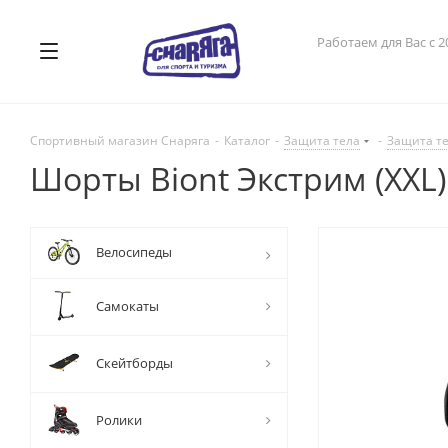
Работаем для Вас с 2
Спортивный магазин Снаряга
-
Каталог
-
Защита тела
-
Защита т
Шорты Biont Экстрим (XXL)
Велосипеды
Самокаты
Скейтборды
Ролики